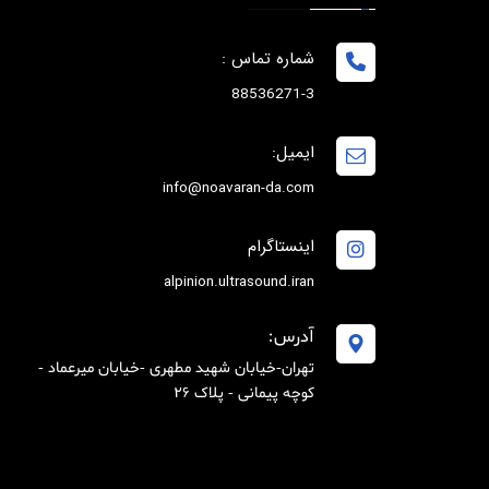
شماره تماس :
88536271-3
ایمیل:
info@noavaran-da.com
اینستاگرام
alpinion.ultrasound.iran
آدرس:
تهران-خیابان شهید مطهری -خیابان میرعماد -
کوچه پیمانی - پلاک 26