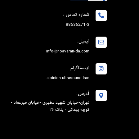
شماره تماس :
88536271-3
ایمیل:
info@noavaran-da.com
اینستاگرام
alpinion.ultrasound.iran
آدرس:
تهران-خیابان شهید مطهری -خیابان میرعماد -
کوچه پیمانی - پلاک 26