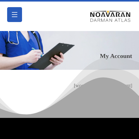
My Account
[woocommerce_my_account]